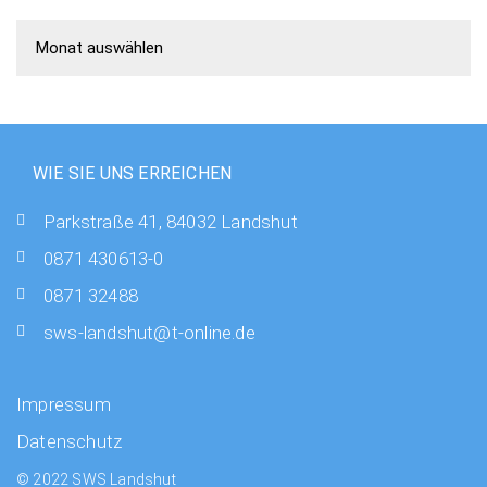
Nachrichten Übersicht
WIE SIE UNS ERREICHEN
Parkstraße 41, 84032 Landshut
0871 430613-0
0871 32488
sws-landshut@t-online.de
Impressum
Datenschutz
© 2022 SWS Landshut