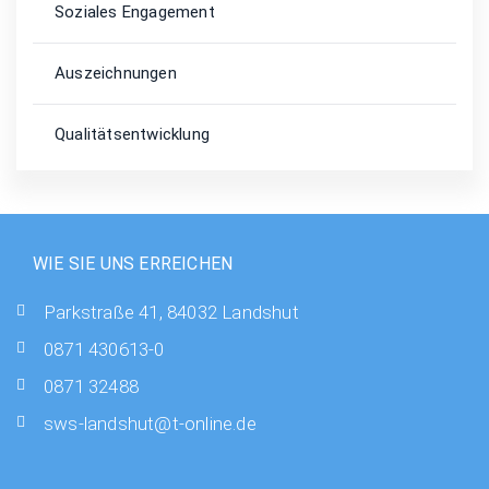
Soziales Engagement
Auszeichnungen
Qualitätsentwicklung
WIE SIE UNS ERREICHEN
Parkstraße 41, 84032 Landshut
0871 430613-0
0871 32488
sws-landshut@t-online.de