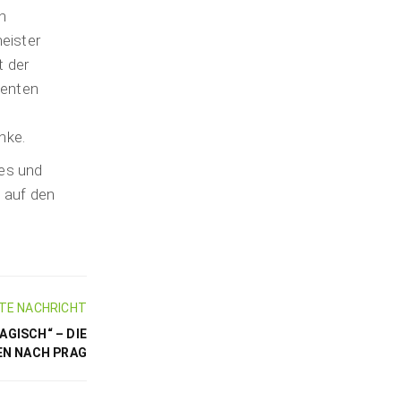
n
eister
t der
venten
nke.
hes und
 auf den
TE NACHRICHT
ISCH“ – DIE A
N NACH PRAG