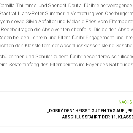
Camilla Thümmel und Shendrit Dautaj für ihre hervorragende
Stadtrat Hans-Peter Summer in Vertretung von Oberbürgerm
yern sowie Silvia Abfalter und Melanie Fries vom Elternbeira
 Redebeiträgen die Absolventen ebenfalls. Die beiden Absol
eden bei den Lehrern und Eltern für ihr Engagement und ihre
chten den Klassleitern der Abschlussklassen kleine Gesche
hülerinnen und Schüler zudem für ihr besonderes schulisc
eim Sektempfang des Elternbeirats im Foyer des Rathauses
NÄCHS
„DOBRÝ DEN“ HEISST GUTEN TAG AUF „PRAG
BSCHLUSSFAHRT DER 11. KLASSE