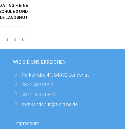
ATING – EINE
SCHULE 2 UND
LE LANDSHUT
WIE SIE UNS ERREICHEN
Parkstraße 41, 84032 Landshut
0871 430613-0
0871 430613-15
sws-landshut@t-online.de
Impressum