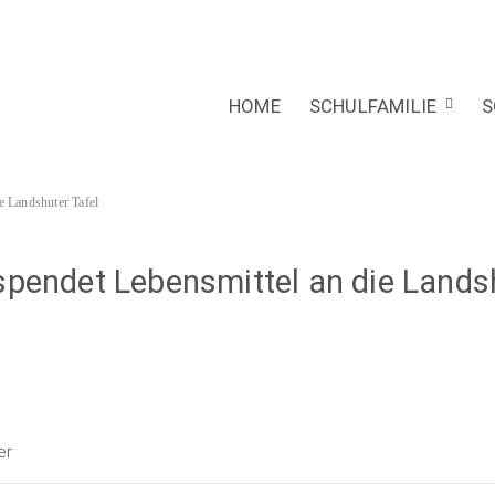
HOME
SCHULFAMILIE
S
e Landshuter Tafel
spendet Lebensmittel an die Lands
er