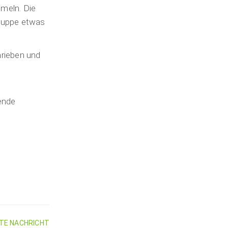
meln. Die
Gruppe etwas
hrieben und
ende
TE NACHRICHT