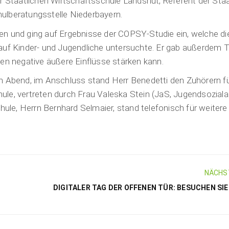
 der Staatlichen Wirtschaftsschule Landshut, Referent der Staa
ulberatungsstelle Niederbayern.
en und ging auf Ergebnisse der COPSY-Studie ein, welche di
 Kinder- und Jugendliche untersuchte. Er gab außerdem T
gen negative äußere Einflüsse stärken kann.
n Abend, im Anschluss stand Herr Benedetti den Zuhörern fü
le, vertreten durch Frau Valeska Stein (JaS, Jugendsoziala
e, Herrn Bernhard Selmaier, stand telefonisch für weitere 
NÄCHS
DIGITALER TAG DER OFFENEN TÜR: BESUCHEN SI